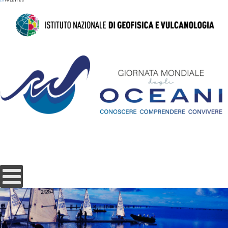
EN
FR
DE
IT
ES