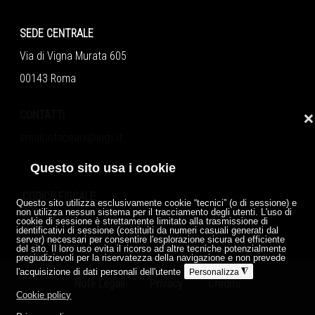
SEDE CENTRALE
Via di Vigna Murata 605
00143 Roma
CONTATTI
❌
email:
infoceani@ingv.it
Questo sito usa i cookie
CODICE FISCALE
Questo sito utilizza esclusivamente cookie “tecnici” (o di sessione) e
non utilizza nessun sistema per il tracciamento degli utenti. L'uso di
06838821004
cookie di sessione è strettamente limitato alla trasmissione di
identificativi di sessione (costituiti da numeri casuali generati dal
server) necessari per consentire l'esplorazione sicura ed efficiente
P.IVA 06838821004
del sito. Il loro uso evita il ricorso ad altre tecniche potenzialmente
pregiudizievoli per la riservatezza della navigazione e non prevede
l'acquisizione di dati personali dell'utente
◮
Personalizza
Note Legali
Privacy
Credits
Cookie policy