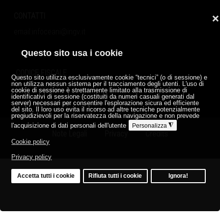
CONTATTI
❌
email:
infoceani@ingv.it
Questo sito usa i cookie
CODICE FISCALE
Questo sito utilizza esclusivamente cookie “tecnici” (o di sessione) e
non utilizza nessun sistema per il tracciamento degli utenti. L'uso di
06838821004
cookie di sessione è strettamente limitato alla trasmissione di
identificativi di sessione (costituiti da numeri casuali generati dal
server) necessari per consentire l'esplorazione sicura ed efficiente
P.IVA 06838821004
del sito. Il loro uso evita il ricorso ad altre tecniche potenzialmente
pregiudizievoli per la riservatezza della navigazione e non prevede
l'acquisizione di dati personali dell'utente
◮
Personalizza
Note Legali
Privacy
Credits
Cookie policy
Privacy policy
♿
Accetta tutti i cookie
Rifiuta tutti i cookie
Ignora!