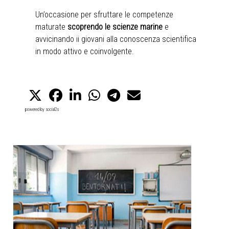
Un’occasione per sfruttare le competenze
maturate
scoprendo le scienze marine
e
avvicinando ii giovani alla conoscenza scientifica
in modo attivo e coinvolgente.
powered by
social2s
CLASSI in FORMAZIONE
Attività progettate per integrarsi direttamente nella
programmazione didattica, gestite dai docenti nel corso
dell’anno scolastico e arricchite dal supporto di ricercatori