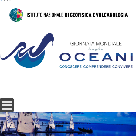
EN
FR
DE
IT
ES