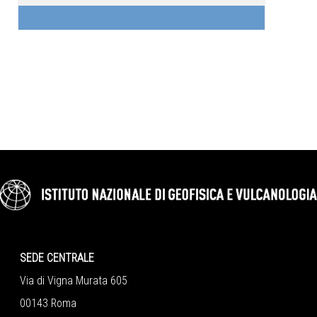
utilizzare in classe, per arricchire e rendere più
coinvolgente l’attività didattica.
I webinar si svolgeranno il 13, 16, 19 e 20 Marzo 2026./
TROVA QUI TUTTE LE INFORMAZIONI SUI MODULI
PROPOSTI
SEDE CENTRALE
Via di Vigna Murata 605
00143 Roma