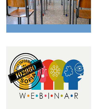
esperti in diversi ambiti scientifici e formativi.
SCOPRI TUTTE LE TEMATICHE e REGISTRA LA TUA
CLASSE
HAI TEMPO FINO AL 15 OTTOBRE
WEBINAR DOCENTI
Educazione all'Oceano attraverso le STEM:
Dalla Ricerca Scientifica alla Classe
Un percorso pensato per tutti gli insegnanti che
vogliono rendere la propria didattica più
innovativa e STEAM. Cicli di webinar gratuiti con
contenuti pratici e strumenti concreti da