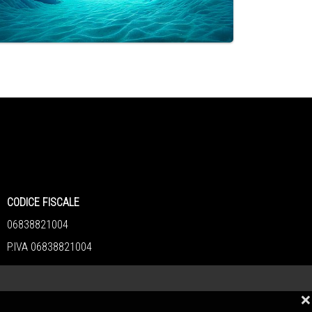
DICE FISCALE
838821004
IVA 06838821004
❌