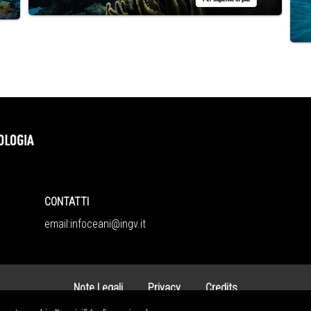
CONTATTI
CO
email:
infoceani@ingv.it
06
P.
Note Legali
Privacy
Credits