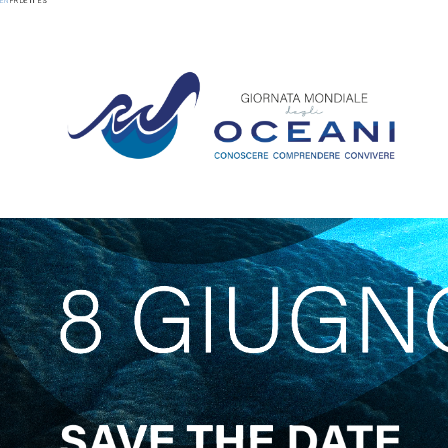
EN
FR
DE
IT
ES