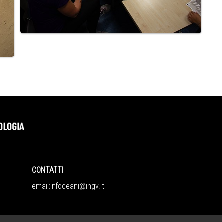
CONTATTI
CO
email:
infoceani@ingv.it
06
P.