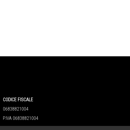
DICE FISCALE
838821004
IVA 06838821004